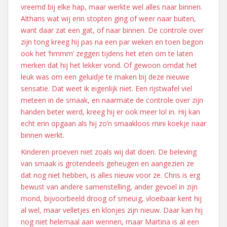
vreemd bij elke hap, maar werkte wel alles naar binnen.
Althans wat wij erin stopten ging of weer naar buiten,
want daar zat een gat, of naar binnen. De controle over
zijn tong kreeg hij pas na een par weken en toen begon
ook het ‘hmmm’ zeggen tijdens het eten om te laten
merken dat hij het lekker vond. Of gewoon omdat het
leuk was om een geluidje te maken bij deze nieuwe
sensatie. Dat weet ik eigenlijk niet. Een rijstwafel viel
meteen in de smaak, en naarmate de controle over zijn
handen beter werd, kreeg hij er ook meer lol in. Hij kan
echt erin opgaan als hij zo’n smaakloos mini koekje naar
binnen werkt.
Kinderen proeven niet zoals wij dat doen. De beleving
van smaak is grotendeels geheugen en aangezien ze
dat nog niet hebben, is alles nieuw voor ze. Chris is erg
bewust van andere samenstelling, ander gevoel in zijn
mond, bijvoorbeeld droog of smeuïg, vloeibaar kent hij
al wel, maar velletjes en klonjes zijn nieuw. Daar kan hij
nog niet helemaal aan wennen, maar Martina is al een