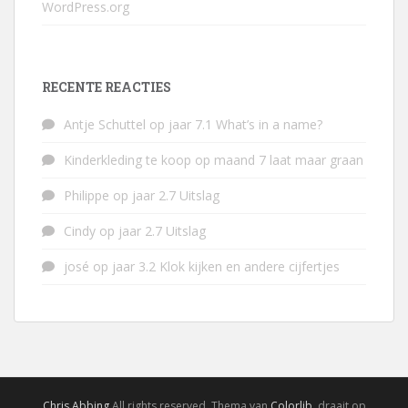
WordPress.org
RECENTE REACTIES
Antje Schuttel
op
jaar 7.1 What’s in a name?
Kinderkleding te koop
op
maand 7 laat maar graan
Philippe
op
jaar 2.7 Uitslag
Cindy
op
jaar 2.7 Uitslag
josé
op
jaar 3.2 Klok kijken en andere cijfertjes
Chris Abbing
All rights reserved. Thema van
Colorlib
, draait op