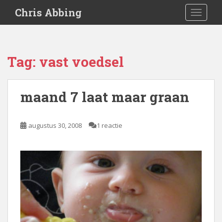
S
Chris Abbing
TOGGLE
k
i
p
t
Tag:
vast voedsel
o
m
a
maand 7 laat maar graan
i
n
c
augustus 30, 2008
1 reactie
o
n
t
e
n
t