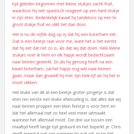
tijd geleden begonnen met kleine stukjes zacht fruit,
waardoor hij niet spastisch reageert op een hard stukje
in zijn eten. Bedenkelijk kauwt hij tandeloos op een te
groot stukje fruit en slikt het dan door.
Het is nu de vijfde dag op rij dat hij een boterham eet.
Dat is een beetje raar voor me, want het is het eerste
dat hij eet dat net zo is, als dat wij dat doen. Hele kleine
stukjes voer ik hem en elk hapje wordt bedachtzaam
naar binnen gewerkt. En als hij genoeg heeft na een
kwart boterham, zal het hapje nog wel naar binnen
gaan, maar dan gruwelt hij met zijn hele lijf als hij het in
moet slikken.
Het leuke van dit al-een-beetje-groter-jongetje is dat
eten ten eerste een leuke afwisseling is, dat alles dat wij
naar binnen proppen een klein feestje is voor hem en
dat het allemaal niet zo heel veel meer uitmaakt
wanneer het allemaal moet. Die drie uur tussen een
maaltijd heeft lange tijd geduurd en het beperkt je. Chris
geeft meestal wel aan wanneer hij wat wil, maar het