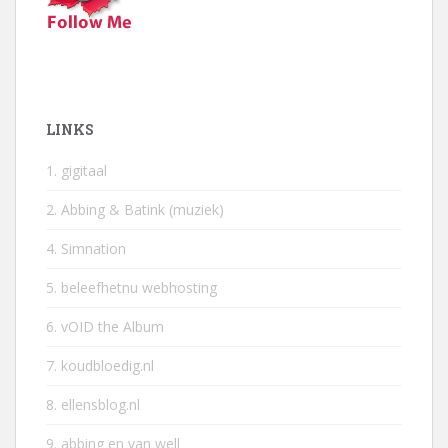
LINKS
1. gigitaal
2. Abbing & Batink (muziek)
4. Simnation
5. beleefhetnu webhosting
6. vOID the Album
7. koudbloedig.nl
8. ellensblog.nl
9. abbing en van well