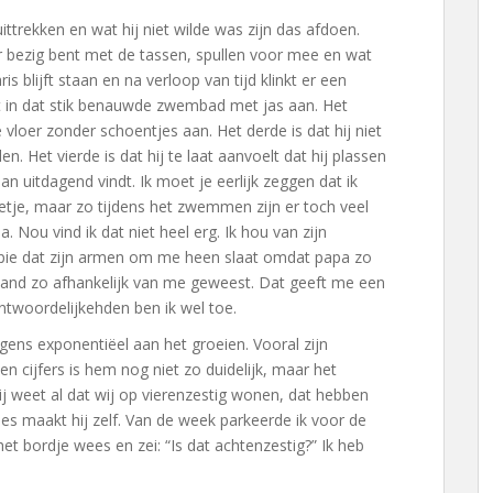
uittrekken en wat hij niet wilde was zijn das afdoen.
er bezig bent met de tassen, spullen voor mee en wat
is blijft staan en na verloop van tijd klinkt er een
ft in dat stik benauwde zwembad met jas aan. Het
 vloer zonder schoentjes aan. Het derde is dat hij niet
. Het vierde is dat hij te laat aanvoelt dat hij plassen
dan uitdagend vindt. Ik moet je eerlijk zeggen dat ik
etje, maar zo tijdens het zwemmen zijn er toch veel
a. Nou vind ik dat niet heel erg. Ik hou van zijn
 apie dat zijn armen om me heen slaat omdat papa zo
iemand zo afhankelijk van me geweest. Dat geeft me een
ntwoordelijkehden ben ik wel toe.
gens exponentiëel aan het groeien. Vooral zijn
s en cijfers is hem nog niet zo duidelijk, maar het
Hij weet al dat wij op vierenzestig wonen, dat hebben
s maakt hij zelf. Van de week parkeerde ik voor de
et bordje wees en zei: “Is dat achtenzestig?” Ik heb