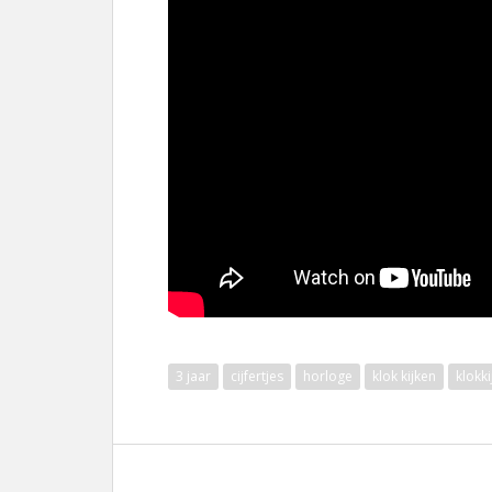
3 jaar
cijfertjes
horloge
klok kijken
klokki