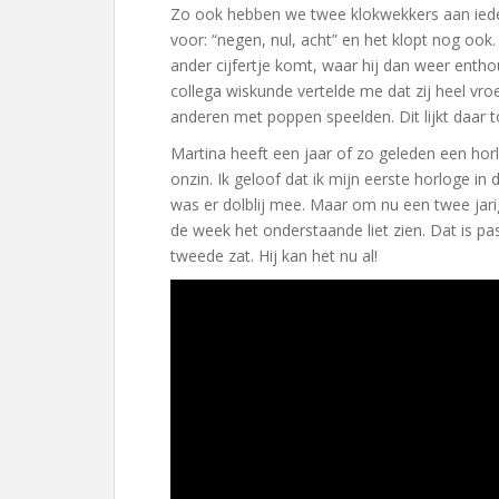
Zo ook hebben we twee klokwekkers aan iedere
voor: “negen, nul, acht” en het klopt nog ook.
ander cijfertje komt, waar hij dan weer enthous
collega wiskunde vertelde me dat zij heel vro
anderen met poppen speelden. Dit lijkt daar t
Martina heeft een jaar of zo geleden een horl
onzin. Ik geloof dat ik mijn eerste horloge in
was er dolblij mee. Maar om nu een twee jari
de week het onderstaande liet zien. Dat is pas
tweede zat. Hij kan het nu al!