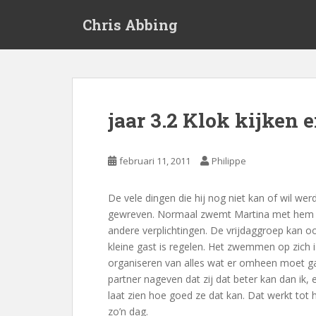
S
Chris Abbing
k
i
p
t
o
m
jaar 3.2 Klok kijken e
a
i
n
februari 11, 2011
Philippe
c
o
De vele dingen die hij nog niet kan of wil w
n
gewreven. Normaal zwemt Martina met hem 
t
andere verplichtingen. De vrijdaggroep kan 
e
kleine gast is regelen. Het zwemmen op zich i
n
organiseren van alles wat er omheen moet ga
t
partner nageven dat zij dat beter kan dan ik, 
laat zien hoe goed ze dat kan. Dat werkt to
zo’n dag.