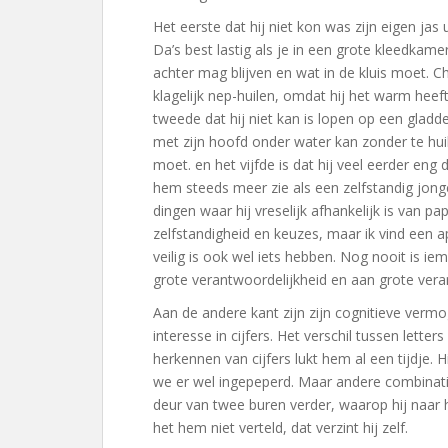
Het eerste dat hij niet kon was zijn eigen jas 
Da’s best lastig als je in een grote kleedkam
achter mag blijven en wat in de kluis moet. Chr
klagelijk nep-huilen, omdat hij het warm hee
tweede dat hij niet kan is lopen op een gladde
met zijn hoofd onder water kan zonder te huilen
moet. en het vijfde is dat hij veel eerder eng 
hem steeds meer zie als een zelfstandig jong
dingen waar hij vreselijk afhankelijk is van pap
zelfstandigheid en keuzes, maar ik vind een
veilig is ook wel iets hebben. Nog nooit is 
grote verantwoordelijkheid en aan grote vera
Aan de andere kant zijn zijn cognitieve vermo
interesse in cijfers. Het verschil tussen letter
herkennen van cijfers lukt hem al een tijdje. 
we er wel ingepeperd. Maar andere combinatie
deur van twee buren verder, waarop hij naar h
het hem niet verteld, dat verzint hij zelf.