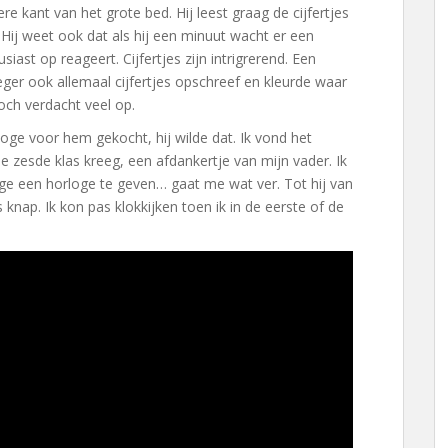
 kant van het grote bed. Hij leest graag de cijfertjes
 Hij weet ook dat als hij een minuut wacht er een
iast op reageert. Cijfertjes zijn intrigrerend. Een
eger ook allemaal cijfertjes opschreef en kleurde waar
och verdacht veel op.
oge voor hem gekocht, hij wilde dat. Ik vond het
 de zesde klas kreeg, een afdankertje van mijn vader. Ik
ge een horloge te geven… gaat me wat ver. Tot hij van
 knap. Ik kon pas klokkijken toen ik in de eerste of de