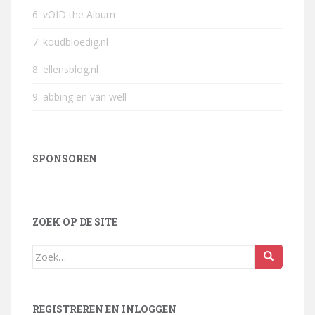
6. vOID the Album
7. koudbloedig.nl
8. ellensblog.nl
9. abbing en van well
SPONSOREN
ZOEK OP DE SITE
Zoek
naar:
REGISTREREN EN INLOGGEN