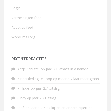
Login
Vermeldingen feed
Reacties feed
WordPress.org
RECENTE REACTIES
Antje Schuttel
op
jaar 7.1 What’s in a name?
Kinderkleding te koop
op
maand 7 laat maar graan
Philippe
op
jaar 2.7 Uitslag
Cindy
op
jaar 2.7 Uitslag
josé
op
jaar 3.2 Klok kijken en andere cijfertjes