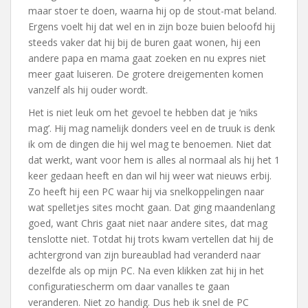
maar stoer te doen, waarna hij op de stout-mat beland.
Ergens voelt hij dat wel en in zijn boze buien beloofd hij
steeds vaker dat hij bij de buren gaat wonen, hij een
andere papa en mama gaat zoeken en nu expres niet
meer gaat luiseren. De grotere dreigementen komen
vanzelf als hij ouder wordt.
Het is niet leuk om het gevoel te hebben dat je ‘niks
mag’. Hij mag namelijk donders veel en de truuk is denk
ik om de dingen die hij wel mag te benoemen. Niet dat
dat werkt, want voor hem is alles al normaal als hij het 1
keer gedaan heeft en dan wil hij weer wat nieuws erbij.
Zo heeft hij een PC waar hij via snelkoppelingen naar
wat spelletjes sites mocht gaan. Dat ging maandenlang
goed, want Chris gaat niet naar andere sites, dat mag
tenslotte niet. Totdat hij trots kwam vertellen dat hij de
achtergrond van zijn bureaublad had veranderd naar
dezelfde als op mijn PC. Na even klikken zat hij in het
configuratiescherm om daar vanalles te gaan
veranderen. Niet zo handig. Dus heb ik snel de PC