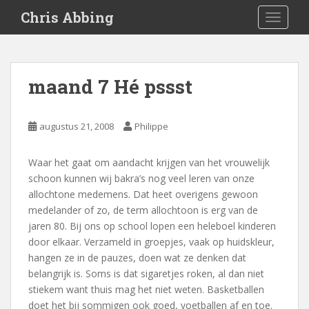
S
Chris Abbing
TOGGLE
k
i
p
t
maand 7 Hé pssst
o
m
a
augustus 21, 2008
Philippe
i
n
Waar het gaat om aandacht krijgen van het vrouwelijk
c
schoon kunnen wij bakra’s nog veel leren van onze
o
allochtone medemens. Dat heet overigens gewoon
n
medelander of zo, de term allochtoon is erg van de
t
jaren 80. Bij ons op school lopen een heleboel kinderen
e
door elkaar. Verzameld in groepjes, vaak op huidskleur,
n
hangen ze in de pauzes, doen wat ze denken dat
t
belangrijk is. Soms is dat sigaretjes roken, al dan niet
stiekem want thuis mag het niet weten. Basketballen
doet het bij sommigen ook goed, voetballen af en toe.