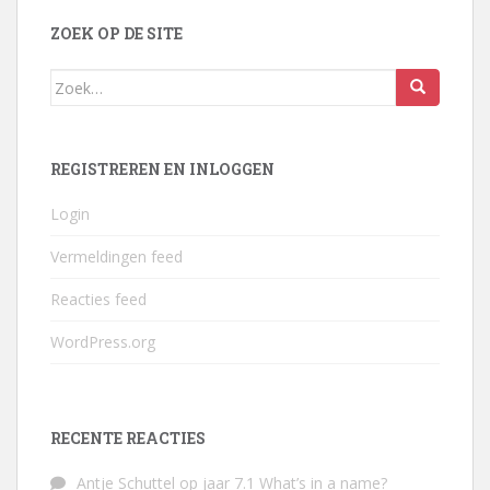
ZOEK OP DE SITE
Zoek
naar:
REGISTREREN EN INLOGGEN
Login
Vermeldingen feed
Reacties feed
WordPress.org
RECENTE REACTIES
Antje Schuttel
op
jaar 7.1 What’s in a name?