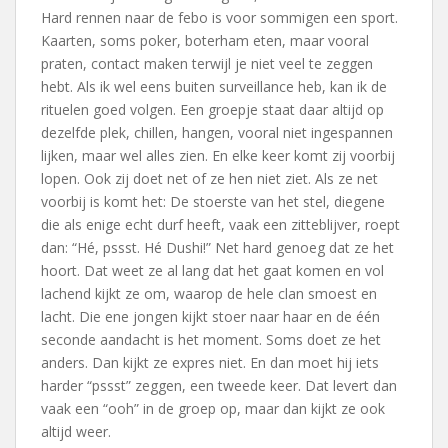
Hard rennen naar de febo is voor sommigen een sport.
Kaarten, soms poker, boterham eten, maar vooral
praten, contact maken terwijl je niet veel te zeggen
hebt. Als ik wel eens buiten surveillance heb, kan ik de
rituelen goed volgen. Een groepje staat daar altijd op
dezelfde plek, chillen, hangen, vooral niet ingespannen
lijken, maar wel alles zien. En elke keer komt zij voorbij
lopen. Ook zij doet net of ze hen niet ziet. Als ze net
voorbij is komt het: De stoerste van het stel, diegene
die als enige echt durf heeft, vaak een zitteblijver, roept
dan: “Hé, pssst. Hé Dushi!” Net hard genoeg dat ze het
hoort. Dat weet ze al lang dat het gaat komen en vol
lachend kijkt ze om, waarop de hele clan smoest en
lacht. Die ene jongen kijkt stoer naar haar en de één
seconde aandacht is het moment. Soms doet ze het
anders. Dan kijkt ze expres niet. En dan moet hij iets
harder “pssst” zeggen, een tweede keer. Dat levert dan
vaak een “ooh” in de groep op, maar dan kijkt ze ook
altijd weer.