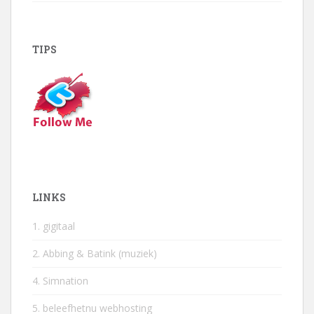
TIPS
LINKS
1. gigitaal
2. Abbing & Batink (muziek)
4. Simnation
5. beleefhetnu webhosting