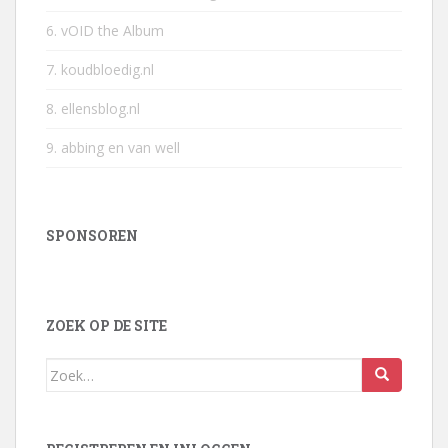
6. vOID the Album
7. koudbloedig.nl
8. ellensblog.nl
9. abbing en van well
SPONSOREN
ZOEK OP DE SITE
Zoek
naar: