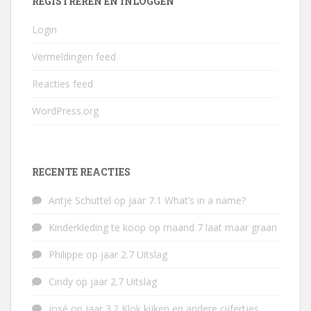
REGISTREREN EN INLOGGEN
Login
Vermeldingen feed
Reacties feed
WordPress.org
RECENTE REACTIES
Antje Schuttel
op
jaar 7.1 What’s in a name?
Kinderkleding te koop
op
maand 7 laat maar graan
Philippe
op
jaar 2.7 Uitslag
Cindy
op
jaar 2.7 Uitslag
josé
op
jaar 3.2 Klok kijken en andere cijfertjes