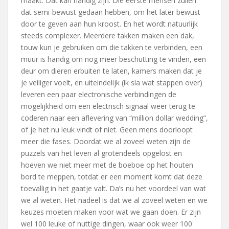
maakt. Dat kan handig zijn. Die eerste mensen zullen
dat semi-bewust gedaan hebben, om het later bewust
door te geven aan hun kroost. En het wordt natuurlijk
steeds complexer. Meerdere takken maken een dak,
touw kun je gebruiken om die takken te verbinden, een
muur is handig om nog meer beschutting te vinden, een
deur om dieren erbuiten te laten, kamers maken dat je
je veiliger voelt, en uiteindelijk (ik sla wat stappen over)
leveren een paar electronische verbindingen de
mogelijkheid om een electrisch signaal weer terug te
coderen naar een aflevering van “million dollar wedding”,
of je het nu leuk vindt of niet. Geen mens doorloopt
meer die fases. Doordat we al zoveel weten zijn de
puzzels van het leven al grotendeels opgelost en
hoeven we niet meer met de boeboe op het houten
bord te meppen, totdat er een moment komt dat deze
toevallig in het gaatje valt. Da’s nu het voordeel van wat
we al weten. Het nadeel is dat we al zoveel weten en we
keuzes moeten maken voor wat we gaan doen. Er zijn
wel 100 leuke of nuttige dingen, waar ook weer 100