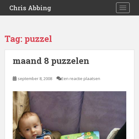
S
Chris Abbing
TOGGLE
k
i
p
t
Tag:
puzzel
o
m
a
maand 8 puzzelen
i
n
c
september 8, 2008
Een reactie plaatsen
o
n
t
e
n
t