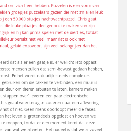
mand om zich heen hebben. Puzzelen is een vorm van
elden groepjes puzzelaars gezien die met z’n allen leuk
ij een 50.000 stukjes nachtwachtpuzzel. Chris gaat
 is die leuke plaatjes deelgenoot te maken van zijn
grijk en hij kan prima spelen met de diertjes, totdat
llekeur bereikt niet veel, maar dat is ook niet
iaal, geluid enzovoort zijn veel belangrijker dan het
rd dat als er een gaatje is, er wellicht iets oppast
e eerste mensen zullen dat semi-bewust gedaan hebben,
oost. En het wordt natuurlijk steeds complexer.
gebruiken om die takken te verbinden, een muur is
en deur om dieren erbuiten te laten, kamers maken
a wat stappen over) leveren een paar electronische
ch signaal weer terug te coderen naar een aflevering
k vindt of niet. Geen mens doorloopt meer die fases.
an het leven al grotendeels opgelost en hoeven we
d te meppen, totdat er een moment komt dat deze
deel van wat we al weten. Het nadeel is dat we al zoveel