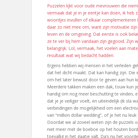
Puzzelen lijkt voor oude mevrouwen die nie
vermaak dat je in je eentje kan doen, ik heb z
woordjes invullen of elkaar complementeren b
daar zo niet mee om, want zijn motivatie zijn
leven en de omgeving. Dat eerste is ook belan
ze te ver bij hem vandaan zijn gegooid. Zijn wi
belangrijk. Lol, vermaak, het voelen aan mater
resultaat wat wij bedacht hadden.
Ergens hebben wij mensen in het verleden gelee
dat het dicht maakt. Dat kan handig zijn. Di
om het later bewust door te geven aan hun kr
Meerdere takken maken een dak, touw kun je 
handig om nog meer beschutting te vinden, e
dat je je veiliger voelt, en uiteindelijk (ik sl
verbindingen de mogelijkheid om een electris
van “million dollar wedding”, of je het nu leu
Doordat we al zoveel weten zijn de puzzels v
niet meer met de boeboe op het houten bor
toevallig in het gaatje valt. Da’s nu het voor