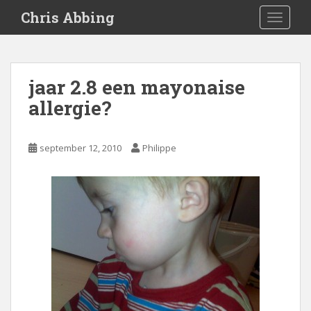
S
Chris Abbing
TOGGLE
k
i
p
t
jaar 2.8 een mayonaise
o
allergie?
m
a
i
september 12, 2010
Philippe
n
c
o
n
t
e
n
t