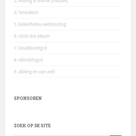
2. Abbing & Batink (muziek)
4. Simnation
5. beleefhetnu webhosting
6. vOID the Album
7. koudbloedig.nl
8. ellensblog.nl
9. abbing en van well
SPONSOREN
ZOEK OP DE SITE