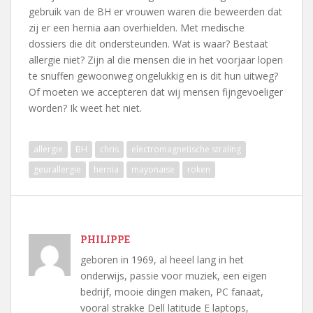
gebruik van de BH er vrouwen waren die beweerden dat
zij er een hernia aan overhielden. Met medische
dossiers die dit ondersteunden. Wat is waar? Bestaat
allergie niet? Zijn al die mensen die in het voorjaar lopen
te snuffen gewoonweg ongelukkig en is dit hun uitweg?
Of moeten we accepteren dat wij mensen fijngevoeliger
worden? Ik weet het niet.
allergie
BH
chris
electromagnetische straling
geurallergie
hernia
mayonaise
roken
PHILIPPE
geboren in 1969, al heeel lang in het
onderwijs, passie voor muziek, een eigen
bedrijf, mooie dingen maken, PC fanaat,
vooral strakke Dell latitude E laptops,