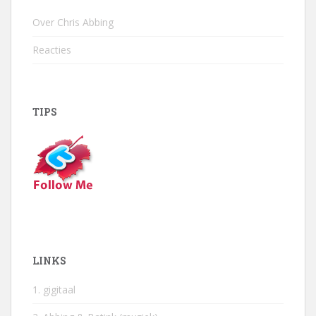
Over Chris Abbing
Reacties
TIPS
LINKS
1. gigitaal