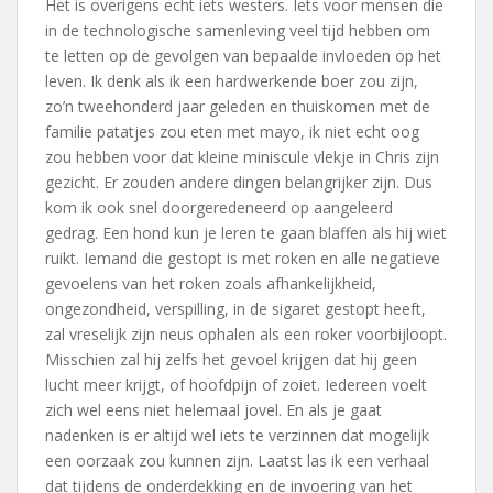
Het is overigens echt iets westers. Iets voor mensen die
in de technologische samenleving veel tijd hebben om
te letten op de gevolgen van bepaalde invloeden op het
leven. Ik denk als ik een hardwerkende boer zou zijn,
zo’n tweehonderd jaar geleden en thuiskomen met de
familie patatjes zou eten met mayo, ik niet echt oog
zou hebben voor dat kleine miniscule vlekje in Chris zijn
gezicht. Er zouden andere dingen belangrijker zijn. Dus
kom ik ook snel doorgeredeneerd op aangeleerd
gedrag. Een hond kun je leren te gaan blaffen als hij wiet
ruikt. Iemand die gestopt is met roken en alle negatieve
gevoelens van het roken zoals afhankelijkheid,
ongezondheid, verspilling, in de sigaret gestopt heeft,
zal vreselijk zijn neus ophalen als een roker voorbijloopt.
Misschien zal hij zelfs het gevoel krijgen dat hij geen
lucht meer krijgt, of hoofdpijn of zoiet. Iedereen voelt
zich wel eens niet helemaal jovel. En als je gaat
nadenken is er altijd wel iets te verzinnen dat mogelijk
een oorzaak zou kunnen zijn. Laatst las ik een verhaal
dat tijdens de onderdekking en de invoering van het